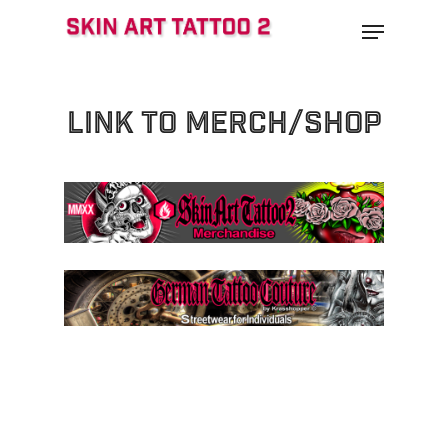
Skip
Menu
to
main
content
Link to Merch/Shop