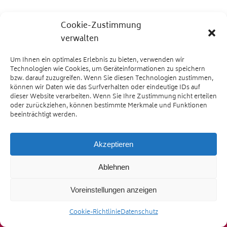
Cookie-Zustimmung
verwalten
Um Ihnen ein optimales Erlebnis zu bieten, verwenden wir
Technologien wie Cookies, um Geräteinformationen zu speichern
bzw. darauf zuzugreifen. Wenn Sie diesen Technologien zustimmen,
können wir Daten wie das Surfverhalten oder eindeutige IDs auf
dieser Website verarbeiten. Wenn Sie Ihre Zustimmung nicht erteilen
oder zurückziehen, können bestimmte Merkmale und Funktionen
beeinträchtigt werden.
Flughafenstrasse 9, 64546 Mörfelden-
Akzeptieren
Walldorf, Tel. 06105 76993
Ablehnen
Impressum
|
Datenschutz
|
Pflegehinweise
Voreinstellungen anzeigen
Cookie-Richtlinie
Datenschutz