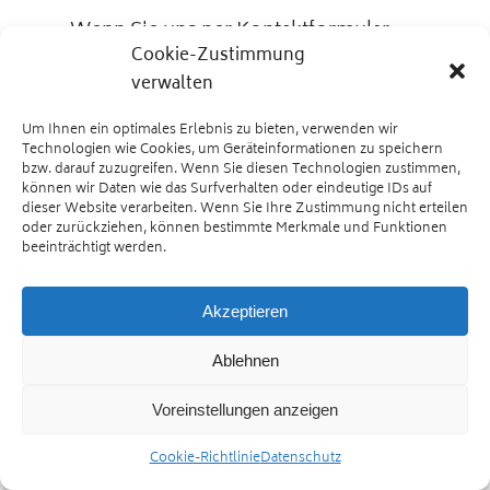
Wenn Sie uns per Kontaktformular
Cookie-Zustimmung
Anfragen zukommen lassen, werden
verwalten
Ihre Angaben aus dem
Anfrageformular inklusive der von
Um Ihnen ein optimales Erlebnis zu bieten, verwenden wir
Ihnen dort angegebenen
Technologien wie Cookies, um Geräteinformationen zu speichern
Kontaktdaten zwecks Bearbeitung
bzw. darauf zuzugreifen. Wenn Sie diesen Technologien zustimmen,
können wir Daten wie das Surfverhalten oder eindeutige IDs auf
der Anfrage und für den Fall von
dieser Website verarbeiten. Wenn Sie Ihre Zustimmung nicht erteilen
Anschlussfragen bei uns gespeichert.
oder zurückziehen, können bestimmte Merkmale und Funktionen
beeinträchtigt werden.
Diese Daten geben wir nicht ohne
Ihre Einwilligung weiter.
Akzeptieren
Die Verarbeitung dieser Daten erfolgt
Ablehnen
auf Grundlage von Art. 6 Abs. 1 lit. b
DSGVO, sofern Ihre Anfrage mit der
Voreinstellungen anzeigen
Erfüllung eines Vertrags
zusammenhängt oder zur
Cookie-Richtlinie
Datenschutz
Durchführung vorvertraglicher